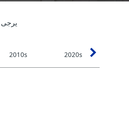
يرجى ا
2010s
2020s