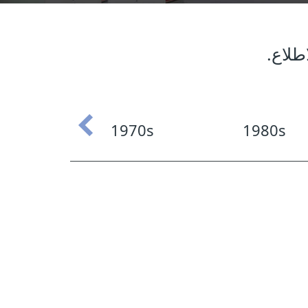
طلاع.
60s
1970s
1980s